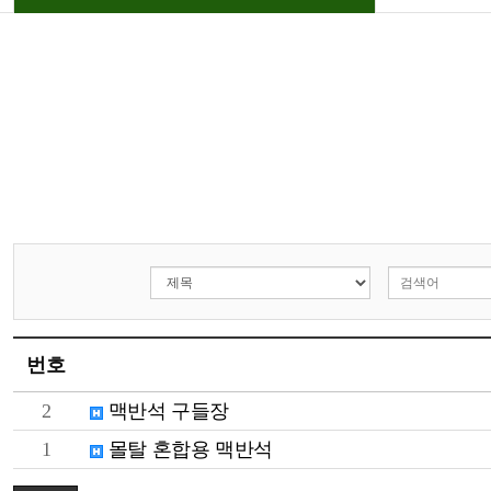
번호
2
맥반석 구들장
1
몰탈 혼합용 맥반석