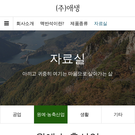
회사소개
맥반석이란?
제품종류
자료실
자료실
아끼고 귀중히 여기는 마음으로 살아가는 삶
공업
원예·농축산업
생활
기타