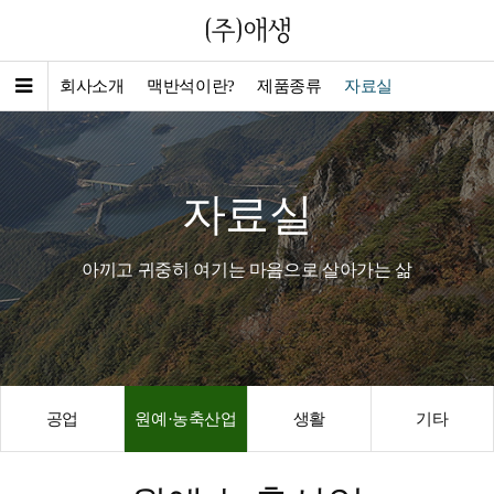
회사소개
맥반석이란?
제품종류
자료실
자료실
아끼고 귀중히 여기는 마음으로 살아가는 삶
공업
원예·농축산업
생활
기타