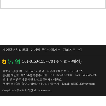
개인정보처리방침
이메일 무단수집거부
관리자로그인
301-0150-5337-70 (주식회사애생)
상호명 : (주)애생
대표자 : 이용삼
사업자등록번호 : 212-81-39922
통신판매번호 : 제2014-충북충주-88호
TEL : 043-852-7120
FAX : 043-847-9896
본사 : 충북 충주시 금가면 김생로 636. 제씨이동호
현장주소 : 충북 충주시 살미면 내사리 산39번지
E-mail : as8527120@naver.com
Copyright © 주식회사 애생 all right reserved.