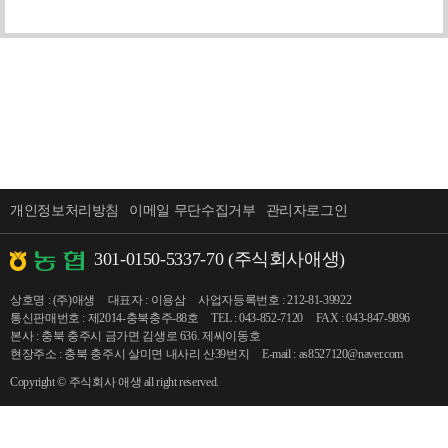
개인정보처리방침
이메일 무단수집거부
관리자로그인
301-0150-5337-70 (주식회사애생)
상호명 : (주)애생
대표자 : 이용삼
사업자등록번호 : 212-81-39922
통신판매번호 : 제2014-충북충주-88호
TEL : 043-852-7120
FAX : 043-847-9896
본사 : 충북 충주시 금가면 김생로 636. 제씨이동호
현장주소 : 충북 충주시 살미면 내사리 산39번지
E-mail : as8527120@naver.com
Copyright © 주식회사 애생 all right reserved.