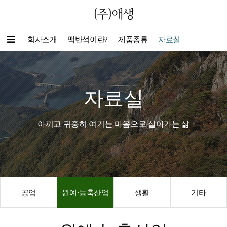
회사소개
맥반석이란?
제품종류
자료실
자료실
아끼고 귀중히 여기는 마음으로 살아가는 삶
공업
원예·농축산업
생활
기타