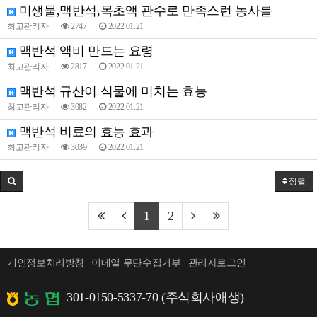
미생물,맥반석,목초액 관수로 만족스런 농사를
최고관리자
2747
2022.01.21
맥반석 액비 만드는 요령
최고관리자
2817
2022.01.21
맥반석 규산이 식물에 미치는 효능
최고관리자
3082
2022.01.21
맥반석 비료의 효능 효과
최고관리자
3039
2022.01.21
정렬
1
2
개인정보처리방침
이메일 무단수집거부
관리자로그인
301-0150-5337-70 (주식회사애생)