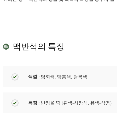
맥반석의 특징
색깔
: 담회색, 담홍색, 담록색
특징
: 반정을 띰 (흰색-사장석, 유색-석영)