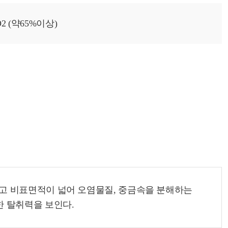
O2 (약65%이상)
 있고 비표면적이 넓어 오염물질, 중금속을 분해하는
강한 탈취력을 보인다.