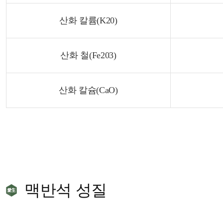
산화 칼륨(K20)
산화 철(Fe203)
산화 칼슘(CaO)
맥반석 성질