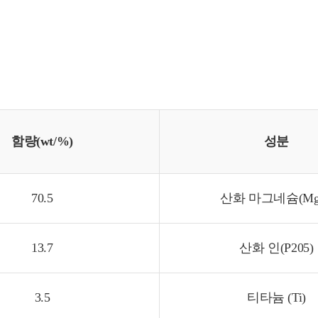
함량(wt/%)
성분
70.5
산화 마그네슘(Mg
13.7
산화 인(P205)
3.5
티타늄 (Ti)