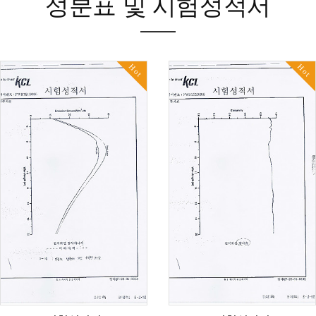
성분표 및 시험성적서
Hot
Hot