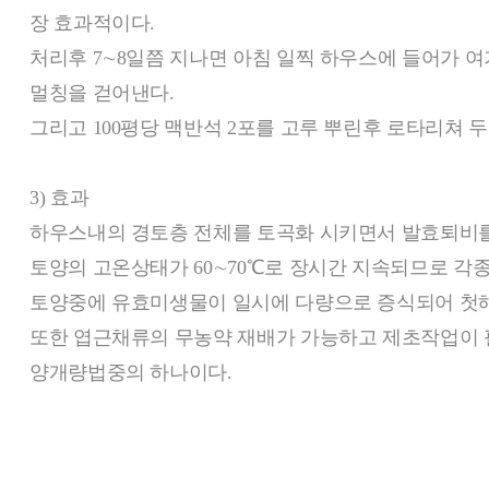
장 효과적이다.
처리후 7∼8일쯤 지나면 아침 일찍 하우스에 들어가 여
멀칭을 걷어낸다.
그리고 100평당 맥반석 2포를 고루 뿌린후 로타리쳐 
3) 효과
하우스내의 경토층 전체를 토곡화 시키면서 발효퇴비를
토양의 고온상태가 60∼70℃로 장시간 지속되므로 각
토양중에 유효미생물이 일시에 다량으로 증식되어 첫해부
또한 엽근채류의 무농약 재배가 가능하고 제초작업이 
양개량법중의 하나이다.