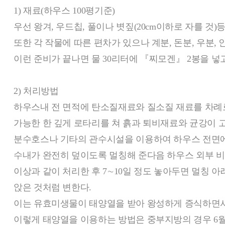
1) 재료(하우스 100평기준)
우선 왕겨, 우드칩, 풀이나 볏짚(20cm이하로 자를 것)등
또한 각 작물에 따른 편차가 있으나 계분, 돈분, 우분, 
이런 준비가 끝나면 물 30리터에 『찌모겐』 2봉을 넣고 
2) 처리방법
하우스내 전 면적에 탄소질재료와 질소질 재료를 차례로
가능한 한 깊게 로타리를 쳐 흙과 퇴비재료와 균강이 
분수호스나 기타의 관수시설을 이용하여 하우스 전면에 
수내가 완전히 덮이도록 멀칭해 준다음 하우스 외부 
이상과 같이 처리한 후 7∼10일 정도 놓아두면 멀칭 
앉은 것처럼 변한다.
이는 유효미생물이 태양열을 받아 왕성하게 증식하면서
이렇게 태양열을 이용하는 방법은 중부지방의 경우 6월초