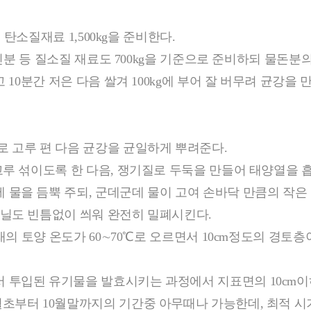
 탄소질재료 1,500kg을 준비한다.
인분 등 질소질 재료도 700kg을 기준으로 준비하되 물돈분의
10분간 저은 다음 쌀겨 100kg에 부어 잘 버무려 균강을 
 고루 편 다음 균강을 균일하게 뿌려준다.
고루 섞이도록 한 다음, 쟁기질로 두둑을 만들어 태양열을 
물을 듬뿍 주되, 군데군데 물이 고여 손바닥 만큼의 작은
비닐도 빈틈없이 씌워 완전히 밀폐시킨다.
아래의 토양 온도가 60∼70℃로 오르면서 10cm정도의 경
 투입된 유기물을 발효시키는 과정에서 지표면의 10cm
부터 10월말까지의 기간중 아무때나 가능한데, 최적 시기로는