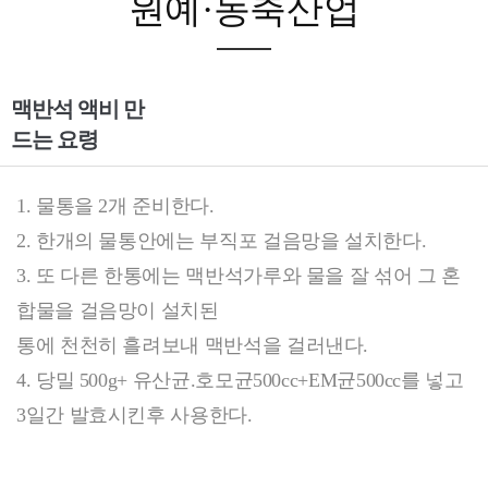
원예·농축산업
맥반석 액비 만
드는 요령
1. 물통을 2개 준비한다.
2. 한개의 물통안에는 부직포 걸음망을 설치한다.
3. 또 다른 한통에는 맥반석가루와 물을 잘 섞어 그 혼
합물을 걸음망이 설치된
통에 천천히 흘려보내 맥반석을 걸러낸다.
4. 당밀 500g+ 유산균.호모균500cc+EM균500cc를 넣고
3일간 발효시킨후 사용한다.