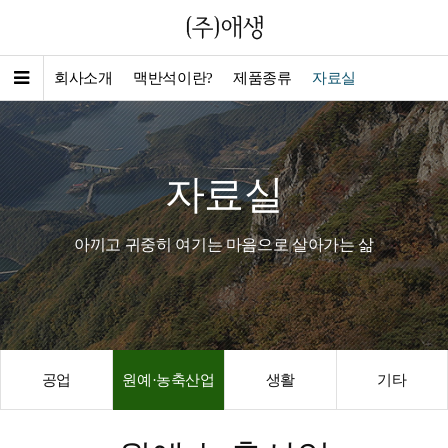
회사소개
맥반석이란?
제품종류
자료실
자료실
아끼고 귀중히 여기는 마음으로 살아가는 삶
공업
원예·농축산업
생활
기타